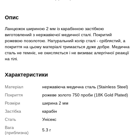
Опис
Ланцюжок шириною 2 мм із карабінною застібкою
виготовлений з нержавіючої медичної сталі. Покритий
рожевою позолотою. Натуральний колір сталі - сріблястий, а
покриття на цьому матеріалі тримається дуже добре. Медична
сталь не темніє, не окисляється і не визиває алергічної реакції
на тілі.
Характеристики
Матеріал
нержавіюча медична сталь (Stainless Steel)
Покриття
рожеве золото 750 проби (18K Gold Plated)
Розміри
ширина 2 мм
Застібка
карабін
Стать
Унісекс
Вага
5.3 г
(приблизна)