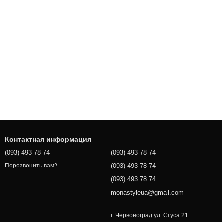
Контактная информация
(093) 493 78 74
(093) 493 78 74
(093) 493 78 74
Перезвонить вам?
(093) 493 78 74
monastyleua@gmail.com
г. Червоноград ул. Стуса 21