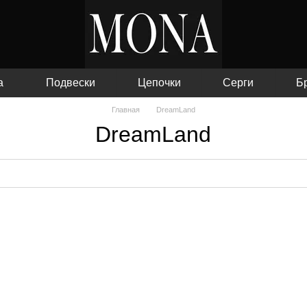
а
Подвески
Цепочки
Серги
Б
Главная
DreamLand
DreamLand