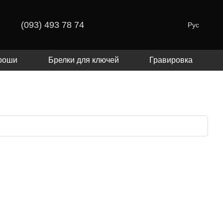
(093) 493 78 74
Рус
роши
Брелки для ключей
Гравировка