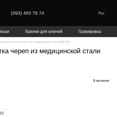
(093) 493 78 74
Рус
роши
Брелки для ключей
Гравировка
ужская печатка череп из медицинской стали RM-029
тка череп из медицинской стали
В желания
22