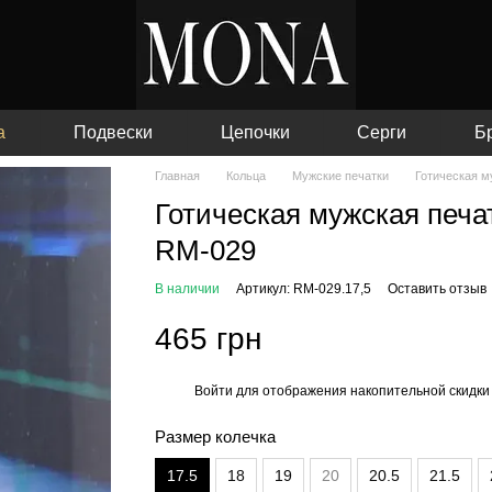
а
Подвески
Цепочки
Серги
Б
Главная
Кольца
Мужские печатки
Готическая м
Готическая мужская печа
RM-029
В наличии
Артикул: RM-029.17,5
Оставить отзыв
465 грн
Войти
для отображения накопительной скидки
%
Размер колечка
17.5
18
19
20
20.5
21.5