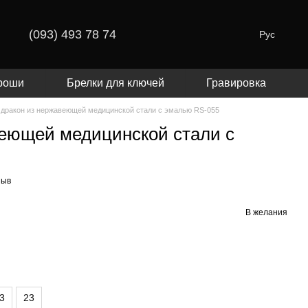
(093) 493 78 74
Рус
роши
Брелки для ключей
Гравировка
 дракон из нержавеющей медицинской стали с эмалью RS-055
веющей медицинской стали с
зыв
В желания
.3
23