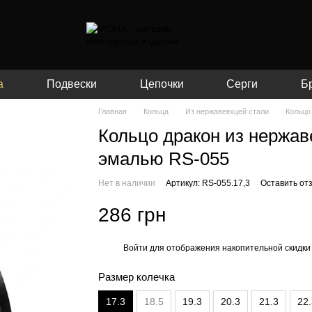
а
Подвески
Цепочки
Серги
Б
Главная
Кольца
Из нержавеющей стали
Кольцо
Кольцо дракон из нержа
эмалью RS-055
Нет в наличии
Артикул: RS-055.17,3
Оставить от
286 грн
Войти
для отображения накопительной скидки
%
Размер колечка
17.3
18.5
19.3
20.3
21.3
22