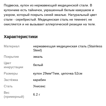
Подвеска, кулон из нержавеющей медицинской стали. В
кулончике есть тайничок, украшенный белым камушком и
узором, который покрыть синей эмалью. Натуральный цвет
стали - серебристый. Медицинская сталь не темнеет, не
окисляется и не вызывает аллергической реакции на теле.
Характеристики
Материал
нержавеющая медицинская сталь (Stainless
Steel)
Покрытие
эмаль
Цвет
белый
инкрустации
Размеры
кулон 29мм*7мм, цепочка 52см
Застёжка
карабин
Стать
Унисекс
Вес
6.2 г
(примерный)