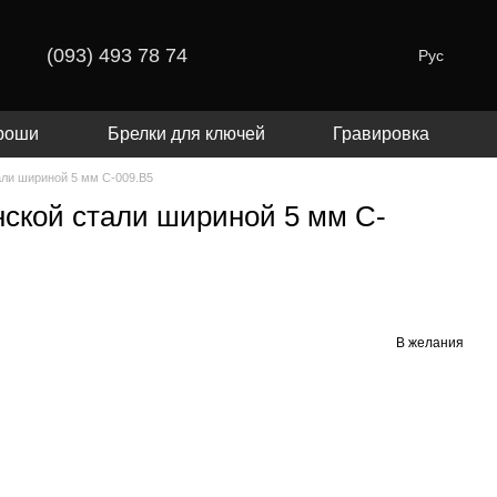
(093) 493 78 74
Рус
роши
Брелки для ключей
Гравировка
али шириной 5 мм C-009.B5
нской стали шириной 5 мм C-
В желания