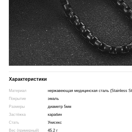
Характеристики
Материал
нержавеющая медицинская сталь (Stainless St
Покрытие
эмаль
Размеры
диаметр 5мм
Застёжка
карабин
Стать
Унисекс
Вес (примерный)
45.2 г