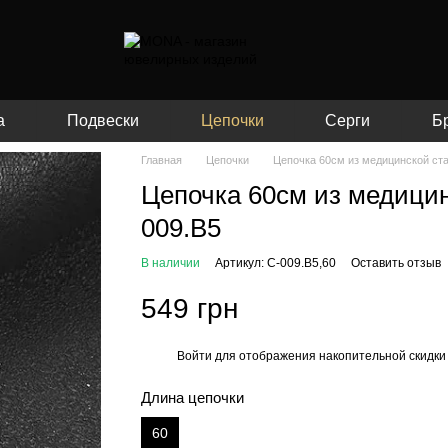
а
Подвески
Цепочки
Серги
Б
Главная
Цепочки
Цепочка 60см из медицинской ст
Цепочка 60см из медици
009.B5
В наличии
Артикул: C-009.B5,60
Оставить отзыв
549 грн
Войти
для отображения накопительной скидки
%
Длина цепочки
60