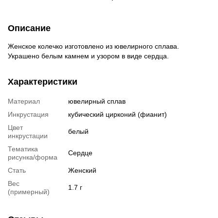
Описание
Женское колечко изготовлено из ювелирного сплава.
Украшено белым камнем и узором в виде сердца.
Характеристики
Материал
ювелирный сплав
Инкрустация
кубический цирконий (фианит)
Цвет
белый
инкрустации
Тематика
Сердце
рисунка/форма
Стать
Женский
Вес
1.7 г
(примерный)