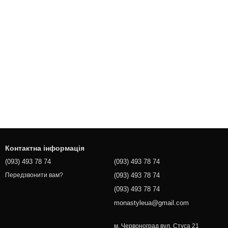
Контактна інформація
(093) 493 78 74
(093) 493 78 74
(093) 493 78 74
Передзвонити вам?
(093) 493 78 74
monastyleua@gmail.com
м. Червоноград вул. Стуса 21