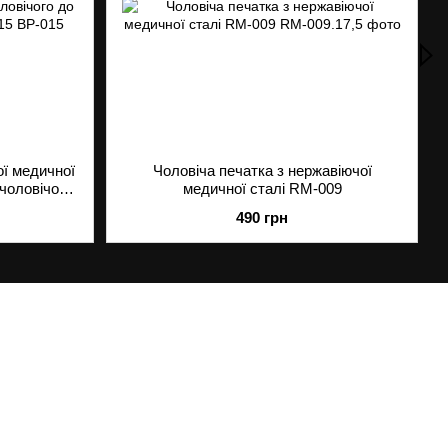
ої медичної
Чоловіча печатка з нержавіючої
чоловічого
медичної сталі RM-009
м BP-015
490 грн