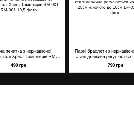
ча печатка з нержавіючої
Парні браслети з нержавіюч
сталі Хрест Тамплієрів RM-
сталі довжина регулюється 
001
до 25см жіночого до 18с
490 грн
790 грн