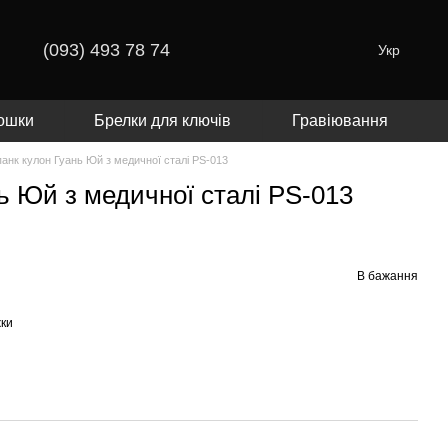
(093) 493 78 74
Укр
ошки
Брелки для ключів
Гравіювання
панк кулон Гуань Юй з медичної сталі PS-013
ь Юй з медичної сталі PS-013
В бажання
жки