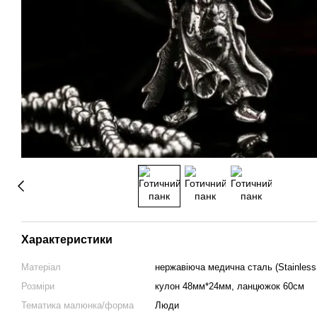
Характеристики
Матеріал
нержавіюча медична сталь (Stainless 
Розміри
кулон 48мм*24мм, ланцюжок 60см
Тематика малюнка/форма
Люди