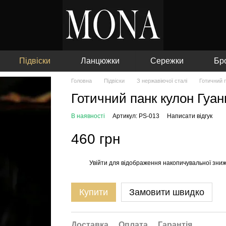
Підвіски
Ланцюжки
Сережки
Бр
Головна
Підвіски
З нержавіючої сталі
Готичний 
Готичний панк кулон Гуан
В наявності
Артикул: PS-013
Написати відгук
460 грн
Увійти
для відображення накопичувальної зни
%
Купити
Замовити швидко
Доставка
Оплата
Гарантія