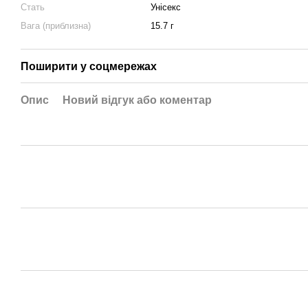
Стать
Унісекс
Вага (приблизна)
15.7 г
Поширити у соцмережах
Опис
Новий відгук або коментар