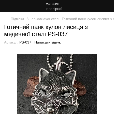
Підвіски
З нержавіючої сталі
Готичний панк кулон лисиця з 
Готичний панк кулон лисиця з
медичної сталі PS-037
Артикул:
PS-037
Написати відгук