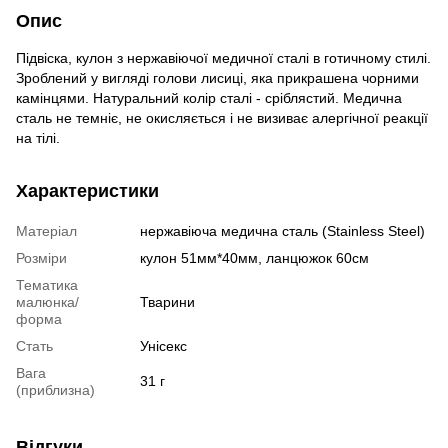
Опис
Підвіска, кулон з нержавіючої медичної сталі в готичному стилі.
Зроблений у вигляді голови лисиці, яка прикрашена чорними
камінцями. Натуральний колір сталі - сріблястий. Медична
сталь не темніє, не окисляється і не визиває алергічної реакції
на тілі.
Характеристики
Матеріал
нержавіюча медична сталь (Stainless Steel)
Розміри
кулон 51мм*40мм, ланцюжок 60см
Тематика
малюнка/
Тварини
форма
Стать
Унісекс
Вага
31 г
(приблизна)
Відгуки