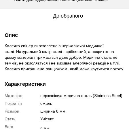
До обраного
Опис
Колечко спінер виготовлене з нержавіючої медичної
сталі. Натуральний колір сталі - сріблястий, а покриття на
цьому матеріалі тримається дуже добре. Медична сталь не
темніє, не окисляється і не визиває алергічної реакції на тілі.
Колечко прикрашене ланцюжком, який може крутитися поколу.
Характеристики
Матеріал
нержавіюча медична сталь (Stainless Steel)
Покриття
емаль
Розміри
ширина 8 мм
Стать
Унісекс
Вага
5.8 г