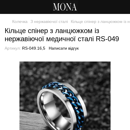
Колечка
З нержавіючої сталі
Кільце спінер з ланцюжком із 
Кільце спінер з ланцюжком із
нержавіючої медичної сталі RS-049
Артикул:
RS-049.16,5
Написати відгук