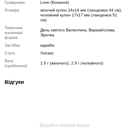
Гравіровка
Love (Кохання)
Розміри
жіночий кулон 14х14 мм (ланцюжок 44 см),
чоловічий кулон 17х17 мм (ланцюжок 51
см)
Тематика
День святого Валентина, Вирази/слова,
малюнка/
Зірочка
форма
Застібка
карабін
Стать
Унісекс
Вага
1.5 г (жіночого), 2.9 г (чоловічого)
(приблизна)
Відгуки
Додайте перший відгук