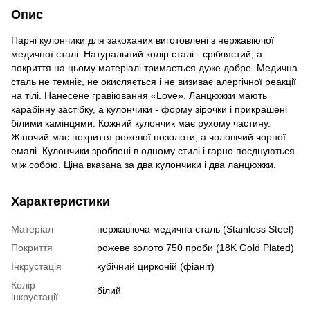
Опис
Парні кулончики для закоханих виготовлені з нержавіючої
медичної сталі. Натуральний колір сталі - сріблястий, а
покриття на цьому матеріалі тримається дуже добре. Медична
сталь не темніє, не окисляється і не визиває алергічної реакції
на тілі. Нанесене гравіювання «Love». Ланцюжки мають
карабінну застібку, а кулончики - форму зірочки і прикрашені
білими камінцями. Кожний кулончик має рухому частину.
Жіночий має покриття рожевої позолоти, а чоловічий чорної
емалі. Кулончики зроблені в одному стилі і гарно поєднуються
між собою. Ціна вказана за два кулончики і два ланцюжки.
Характеристики
Матеріал
нержавіюча медична сталь (Stainless Steel)
Покриття
рожеве золото 750 проби (18K Gold Plated)
Інкрустація
кубічний цирконій (фіаніт)
Колір
білий
інкрустації