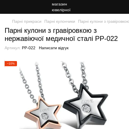
Парні прикраси
Парні кулончики
Парні кулони з гравіровко
Парні кулони з гравіровкою з
нержавіючої медичної сталі PP-022
Артикул:
PP-022
Написати відгук
−10%