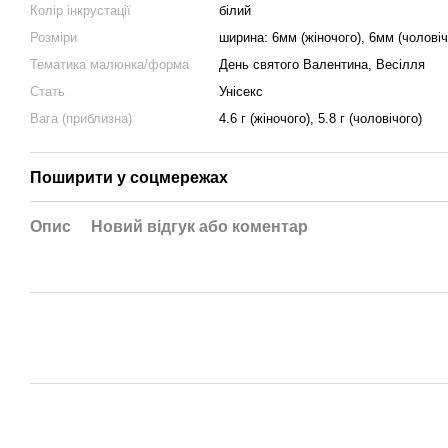
Колір інкрустації
білий
Розміри
ширина: 6мм (жіночого), 6мм (чоловіч
Тематика малюнка/форма
День святого Валентина, Весілля
Стать
Унісекс
Вага (приблизна)
4.6 г (жіночого), 5.8 г (чоловічого)
Поширити у соцмережах
Опис
Новий відгук або коментар