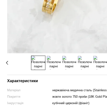
Характеристики
Матеріал
нержавіюча медична сталь (Stainless 
Покриття
жовте золото 750 проби (18K Gold Pla
Інкрустація
кубічний цирконій (фіаніт)