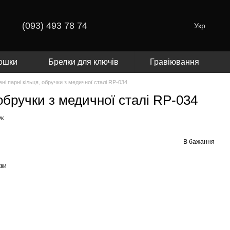
(093) 493 78 74
Укр
ошки
Брелки для ключів
Гравіювання
ні парні кільця, обручки з медичної сталі RP-034
 обручки з медичної сталі RP-034
ук
В бажання
жки