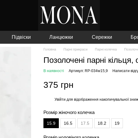
Підвіски
Ланцюжки
Сережки
Бр
Головна
Парні прикраси
Парні колечка
Позолоче
Позолочені парні кільця,
В наявності
Артикул: RP-034w15,9
Написати відг
375 грн
Увійти
для відображення накопичувальної зни
%
Розмір жіночого колечка
15.9
16.5
17.5
18.2
19
Розмір чоловічого колечка